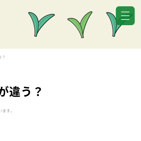
う？
何が違う？
います。