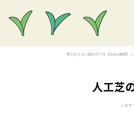
草が生えない庭の作り方【NoNo雑草】
»
人工芝の
このサ