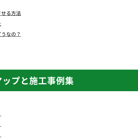
させる方法
た
どうなの？
マップと施工事例集
）
）
）