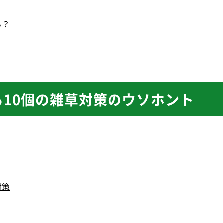
る？
る10個の雑草対策のウソホント
対策