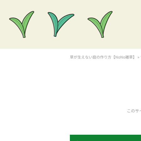
草が生えない庭の作り方【NoNo雑草】
»
このサ